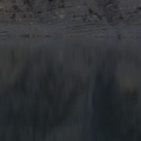
GOLFE-JUAN : UN VOYAGE
DANS LE TEMPS MOTORISÉ
AVEC LE RASSEMBLEMENT
DE VOITURES ET MOTOS
ANCIENNES 2025
11 JUIN 2025
KAR GARDEN MUSEUM –
FRENCH RIVIERA : QUAND