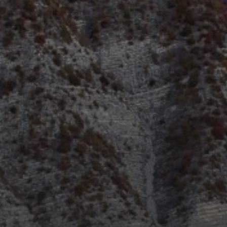
20 AOÛT 2025
MIDNIGHT CARS & BOAT
2025 : UN
RASSEMBLEMENT DE
PRESTIGE SOUS LE SOLEIL
DE SAINT-AYGULF
16 JUIN 2025