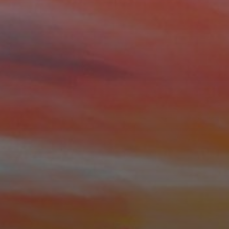
20 AOÛT 2025
MIDNIGHT CARS & BOAT
2025 : UN
RASSEMBLEMENT DE
PRESTIGE SOUS LE SOLEIL
DE SAINT-AYGULF
16 JUIN 2025