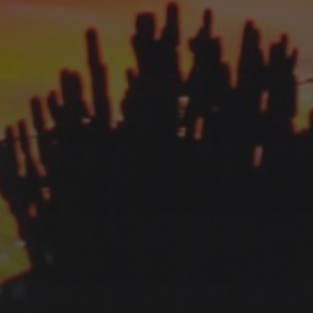
GOLFE-JUAN : UN VOYAGE
DANS LE TEMPS MOTORISÉ
AVEC LE RASSEMBLEMENT
DE VOITURES ET MOTOS
ANCIENNES 2025
11 JUIN 2025
KAR GARDEN MUSEUM –
FRENCH RIVIERA : QUAND