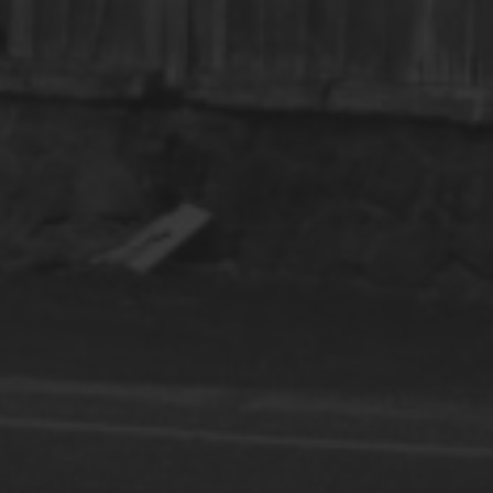
11 JUIN 2025
KAR GARDEN MUSEUM –
FRENCH RIVIERA : QUAND
LES SUPERCARS
SUBLIMENT LE CHÂTEAU
DE VAUGRENIER