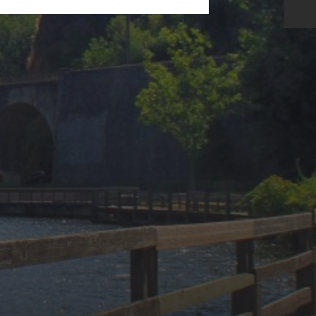
11 JUIN 2025
KAR GARDEN
MUSEUM – FRENCH
RIVIERA : QUAND LES
SUPERCARS
SUBLIMENT LE
CHÂTEAU DE
VAUGRENIER