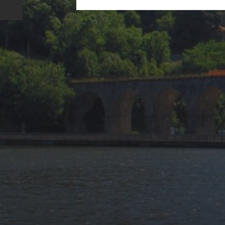
20 AOÛT 2025
MIDNIGHT CARS &
BOAT 2025 : UN
RASSEMBLEMENT DE
PRESTIGE SOUS LE
SOLEIL DE SAINT-
AYGULF