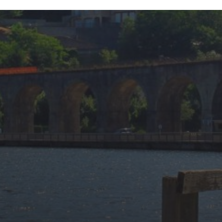
16 JUIN 2025
GOLFE-JUAN : UN
VOYAGE DANS LE
TEMPS MOTORISÉ
AVEC LE
RASSEMBLEMENT DE
VOITURES ET MOTOS
ANCIENNES 2025