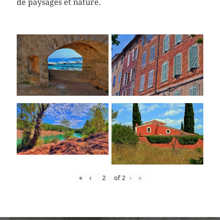
de paysages et nature.
«
‹
of
2
›
»