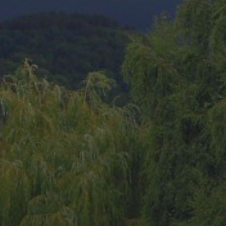
20 AOÛT 2025
MIDNIGHT CARS & BOAT
2025 : UN
RASSEMBLEMENT DE
PRESTIGE SOUS LE SOLEIL
DE SAINT-AYGULF
16 JUIN 2025