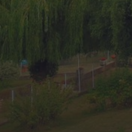
GOLFE-JUAN : UN VOYAGE
DANS LE TEMPS MOTORISÉ
AVEC LE RASSEMBLEMENT
DE VOITURES ET MOTOS
ANCIENNES 2025
11 JUIN 2025
KAR GARDEN MUSEUM –
FRENCH RIVIERA : QUAND