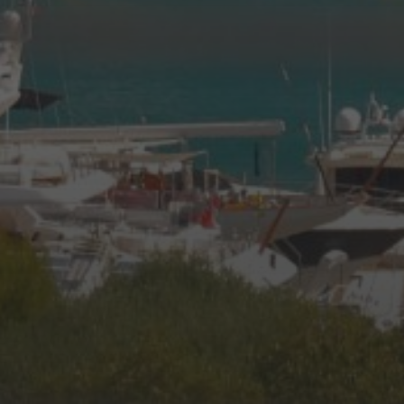
GOLFE-JUAN : UN VOYAGE
DANS LE TEMPS MOTORISÉ
AVEC LE RASSEMBLEMENT
DE VOITURES ET MOTOS
ANCIENNES 2025
11 JUIN 2025
KAR GARDEN MUSEUM –
FRENCH RIVIERA : QUAND