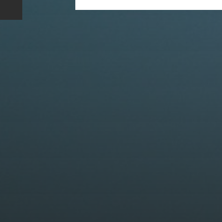
20 AOÛT 2025
MIDNIGHT CARS &
BOAT 2025 : UN
RASSEMBLEMENT DE
PRESTIGE SOUS LE
SOLEIL DE SAINT-
AYGULF