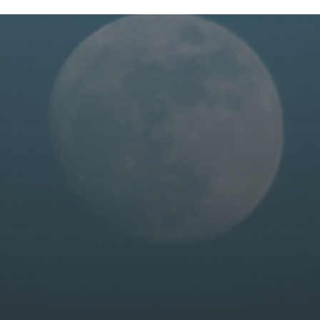
16 JUIN 2025
GOLFE-JUAN : UN
VOYAGE DANS LE
TEMPS MOTORISÉ
AVEC LE
RASSEMBLEMENT DE
VOITURES ET MOTOS
ANCIENNES 2025