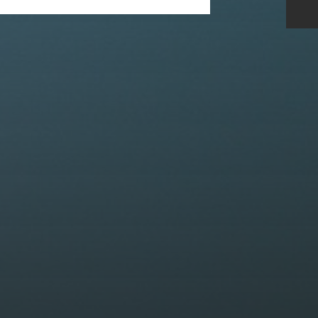
11 JUIN 2025
KAR GARDEN
MUSEUM – FRENCH
RIVIERA : QUAND LES
SUPERCARS
SUBLIMENT LE
CHÂTEAU DE
VAUGRENIER