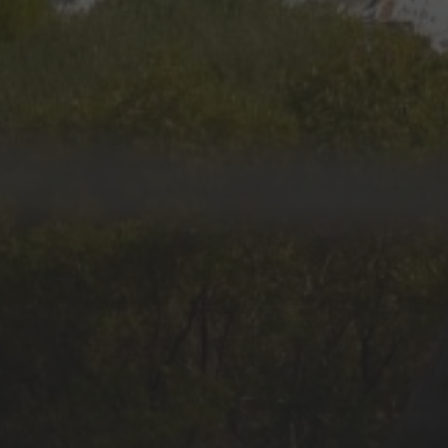
11 JUIN 2025
KAR GARDEN MUSEUM –
FRENCH RIVIERA : QUAND
LES SUPERCARS
SUBLIMENT LE CHÂTEAU
DE VAUGRENIER
English