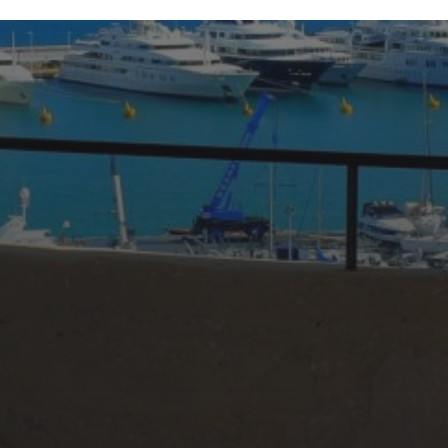
16 JUIN 2025
GOLFE-JUAN : UN
VOYAGE DANS LE
TEMPS MOTORISÉ
AVEC LE
RASSEMBLEMENT DE
VOITURES ET MOTOS
ANCIENNES 2025