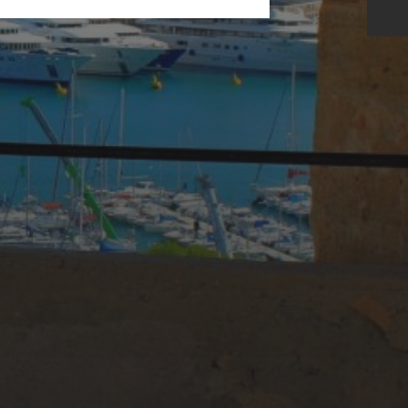
11 JUIN 2025
KAR GARDEN
MUSEUM – FRENCH
RIVIERA : QUAND LES
SUPERCARS
SUBLIMENT LE
CHÂTEAU DE
VAUGRENIER