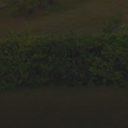
11 JUIN 2025
KAR GARDEN MUSEUM –
FRENCH RIVIERA : QUAND
LES SUPERCARS
SUBLIMENT LE CHÂTEAU
DE VAUGRENIER
English
SERVICES INFORMATIQUES