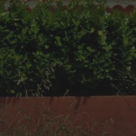
GOLFE-JUAN : UN VOYAGE
DANS LE TEMPS MOTORISÉ
AVEC LE RASSEMBLEMENT
DE VOITURES ET MOTOS
ANCIENNES 2025
11 JUIN 2025
KAR GARDEN MUSEUM –
FRENCH RIVIERA : QUAND